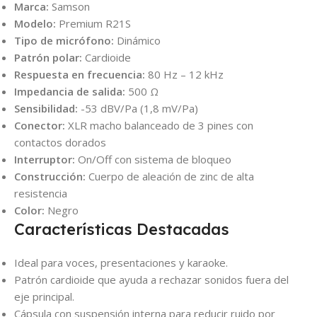
Marca:
Samson
Modelo:
Premium R21S
Tipo de micrófono:
Dinámico
Patrón polar:
Cardioide
Respuesta en frecuencia:
80 Hz – 12 kHz
Impedancia de salida:
500 Ω
Sensibilidad:
-53 dBV/Pa (1,8 mV/Pa)
Conector:
XLR macho balanceado de 3 pines con
contactos dorados
Interruptor:
On/Off con sistema de bloqueo
Construcción:
Cuerpo de aleación de zinc de alta
resistencia
Color:
Negro
Características Destacadas
Ideal para voces, presentaciones y karaoke.
Patrón cardioide que ayuda a rechazar sonidos fuera del
eje principal.
Cápsula con suspensión interna para reducir ruido por