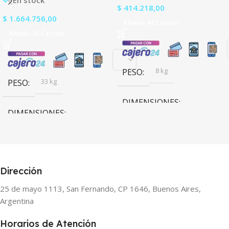
$
414.218,00
$
1.664.756,00
Añadir Al Carrito
Añadir Al Carrito
8 kg
PESO
33 kg
PESO
DIMENSIONES
DIMENSIONES
88,8 × 48,2 × 28,9 cm
13,2 × 48,2 × 45,3 cm
Dirección
25 de mayo 1113, San Fernando, CP 1646, Buenos Aires,
Argentina
Horarios de Atención