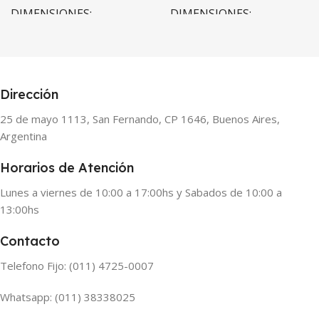
DIMENSIONES
DIMENSIONES
15 × 15 × 15 cm
15 × 15 × 15 cm
Artekit
Artekit
BRANDS
BRANDS
Dirección
25 de mayo 1113, San Fernando, CP 1646, Buenos Aires,
Argentina
Horarios de Atención
Lunes a viernes de 10:00 a 17:00hs y Sabados de 10:00 a
13:00hs
Contacto
Telefono Fijo: (011) 4725-0007
Whatsapp: (011) 38338025