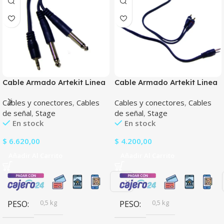
Cable Armado Artekit Linea
Cable Armado Artekit Linea
Blue 3.5St X Doble 6.5M 2Mts
Blue De 3.5St X 2Rca 0.9Mts
Cables y conectores
,
Cables
Cables y conectores
,
Cables
de señal
,
Stage
de señal
,
Stage
En stock
En stock
$
6.620,00
$
4.200,00
Añadir Al Carrito
Añadir Al Carrito
0,5 kg
0,5 kg
PESO
PESO