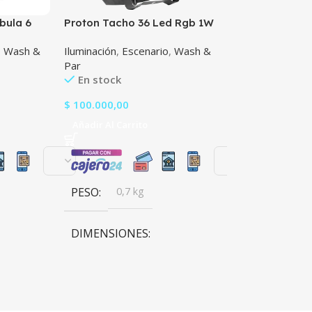
bula 6
Proton Tacho 36 Led Rgb 1W
Tecshow Navig
Tecshow Lighting Cosmo 36
Rdm
,
Wash &
Iluminación
,
Escenario
,
Wash &
Controladores
,
Par
iluminación
,
Ilum
En stock
Agotado
$
100.000,00
$
459.311,00
Añadir Al Carrito
Leer Más
PESO
0,7 kg
PESO
3,9 k
DIMENSIONES
DIMENSIONE
16 × 18 × 12 cm
9 × 48,3 × 17,1