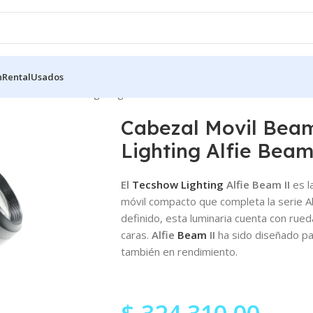
n
Rental
Usados
m 100W Tecshow Lighting Alfie Beam II
Cabezal Movil Bea
Lighting Alfie Beam
El
Tecshow Lighting
Alfie Beam II
es l
móvil compacto que completa la serie A
definido, esta luminaria cuenta con rue
caras.
Alfie
Beam
II
ha sido diseñado pa
también en rendimiento.