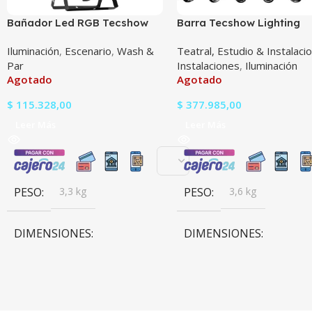
Bañador Led RGB Tecshow
Barra Tecshow Lighting
Nebula Max 162
Pinspot Led Bar
Iluminación
,
Escenario
,
Wash &
Teatral, Estudio & Instalaci
Par
Instalaciones
,
Iluminación
Agotado
Agotado
$
115.328,00
$
377.985,00
Leer Más
Leer Más
PESO
3,3 kg
PESO
3,6 kg
DIMENSIONES
DIMENSIONES
27 × 27 × 8 cm
23,5 × 108,7 × 5,2 cm