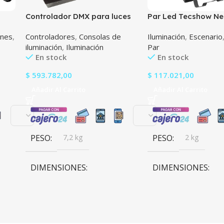
Controlador DMX para luces
Par Led Tecshow Ne
fijas Tecshow Navigator 48
Rgbwauv 12w
ones
,
Controladores
,
Consolas de
Iluminación
,
Escenario
Mkii
iluminación
,
Iluminación
Par
En stock
En stock
$
593.782,00
$
117.021,00
Añadir Al Carrito
Añadir Al Carrito
PESO
7,2 kg
PESO
2 kg
DIMENSIONES
DIMENSIONES
8,5 × 71,1 × 26,4 cm
26 × 26 × 8 cm