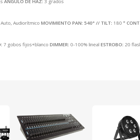
as
ÁNGULO DE HAZ:
3 grados
Auto, Audiorítmico
MOVIMIENTO PAN:
540° // TILT:
180 °
CONTR
:
7 gobos fijos+blanco
DIMMER:
0-100% lineal
ESTROBO:
20 fla