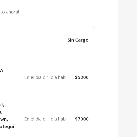
to ahora!
Sin Cargo
y
BA
En el dia o 1 día hábil
$5200
l,
,
En el dia o 1 día hábil
$7000
own,
ategui