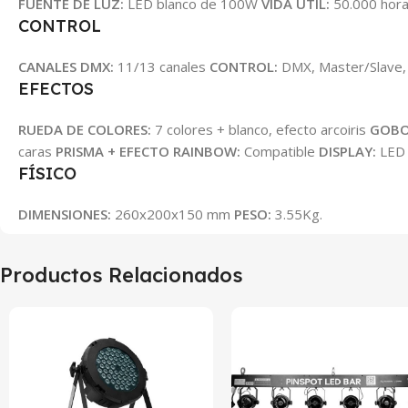
FUENTE DE LUZ:
LED blanco de 100W
VIDA ÚTIL:
50.000 hor
CONTROL
CANALES DMX:
11/13 canales
CONTROL:
DMX, Master/Slave, 
EFECTOS
RUEDA DE COLORES:
7 colores + blanco, efecto arcoiris
GOBO
caras
PRISMA + EFECTO RAINBOW:
Compatible
DISPLAY:
LED
FÍSICO
DIMENSIONES:
260x200x150 mm
PESO:
3.55Kg.
Productos Relacionados