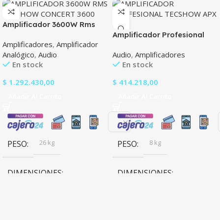
Amplificador 3600W Rms
Tecshow Concert 3600
Amplificador Profesional
Amplificadores
,
Amplificador
Tecshow Apx 300
Analógico
,
Audio
Audio
,
Amplificadores
En stock
En stock
$
1.292.430,00
$
414.218,00
Añadir Al Carrito
Añadir Al Carrito
26 kg
8 kg
PESO
PESO
DIMENSIONES
DIMENSIONES
88,8 × 48,2 × 45,3 cm
88,8 × 48,2 × 28,9 cm