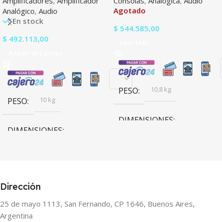
Amplificadores
,
Amplificador
Consolas
,
Analógica
,
Audio
Agotado
Analógico
,
Audio
En stock
$
544.585,00
$
492.113,00
Leer Más
Añadir Al Carrito
10,8 kg
PESO
10 kg
PESO
DIMENSIONES
DIMENSIONES
66 × 47,5 × 13,5 cm
88,8 × 48,2 × 28,9 cm
Dirección
25 de mayo 1113, San Fernando, CP 1646, Buenos Aires,
Argentina