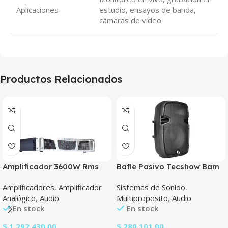
Aplicaciones
estudio, ensayos de banda,
cámaras de video
Productos Relacionados
Amplificador 3600W Rms
Bafle Pasivo Tecshow Bam
Tecshow Concert 3600
1200
Amplificadores
,
Amplificador
Sistemas de Sonido
,
Analógico
,
Audio
Multiproposito
,
Audio
En stock
En stock
$
1.292.430,00
$
280.101,00