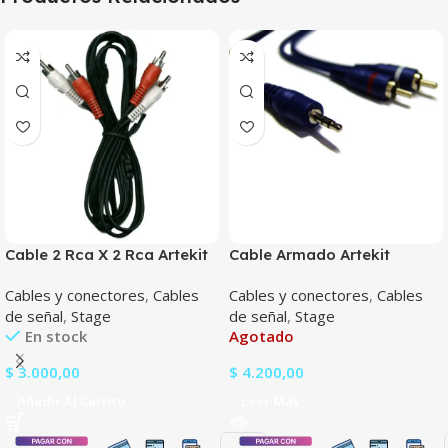
Cable 2 Rca X 2 Rca Artekit
Cable Armado Artekit
1.8 Mts
Miniplug 3.5mm A 2 Rca
Cables y conectores
,
Cables
Cables y conectores
,
Cables
C3.5stx2rca2
de señal
,
Stage
de señal
,
Stage
En stock
Agotado
$
3.000,00
$
4.200,00
Añadir Al Carrito
Leer Más