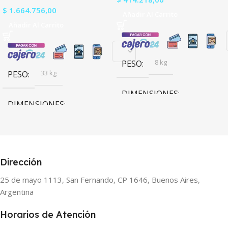
$
1.664.756,00
Añadir Al Carrito
Añadir Al Carrito
8 kg
PESO
33 kg
PESO
DIMENSIONES
DIMENSIONES
88,8 × 48,2 × 28,9 cm
13,2 × 48,2 × 45,3 cm
Dirección
25 de mayo 1113, San Fernando, CP 1646, Buenos Aires,
Argentina
Horarios de Atención