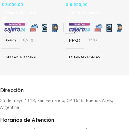
$
3.000,00
$
6.620,00
Añadir Al Carrito
Añadir Al Carrito
0,5 kg
0,5 kg
PESO
PESO
DIMENSIONES
DIMENSIONES
15 × 15 × 15 cm
15 × 15 × 15 cm
Artekit
Artekit
BRANDS
BRANDS
Dirección
25 de mayo 1113, San Fernando, CP 1646, Buenos Aires,
Argentina
Horarios de Atención