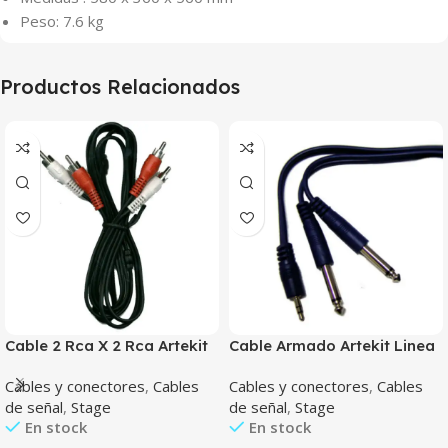
Peso: 7.6 kg
Productos Relacionados
Cable 2 Rca X 2 Rca Artekit
Cable Armado Artekit Linea
1.8 Mts
Blue 3.5St X Doble 6.5M 2Mts
Cables y conectores
,
Cables
Cables y conectores
,
Cables
de señal
,
Stage
de señal
,
Stage
En stock
En stock