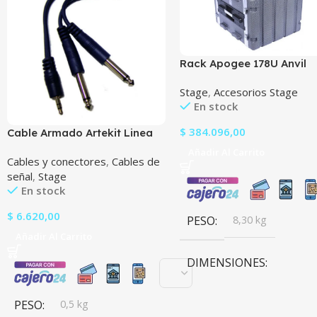
Rack Apogee 178U Anvil
Plastico Flight Case 8
Stage
,
Accesorios Stage
Unidades
En stock
$
384.096,00
Cable Armado Artekit Linea
Blue 3.5St X Doble 6.5M 2Mts
Añadir Al Carrito
Cables y conectores
,
Cables de
señal
,
Stage
En stock
$
6.620,00
PESO
8,30 kg
Añadir Al Carrito
DIMENSIONES
60 × 45 × 56 cm
PESO
0,5 kg