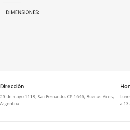
BRANDS
Apogee
DIMENSIONES
15 × 15 × 15 cm
BRANDS
Artekit
Dirección
Hor
25 de mayo 1113, San Fernando, CP 1646, Buenos Aires,
Lune
Argentina
a 13