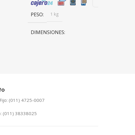
PESO
1 kg
PESO
2,5 k
DIMENSIONES
DIMENSIONE
20 × 20 × 20 cm
15 × 15 × 100 
BRANDS
Venetian
BRANDS
V
to
Fijo: (011) 4725-0007
: (011) 38338025