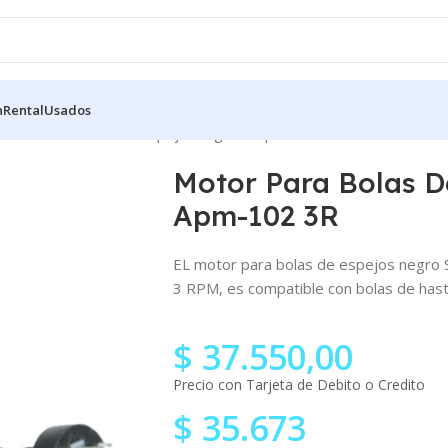
n
Rental
Usados
otor Para Bolas De Espejo Stagelab Apm-102 3R
Motor Para Bolas D
Apm-102 3R
EL motor para bolas de espejos negro 
3 RPM, es compatible con bolas de has
$
37.550,00
Precio con Tarjeta de Debito o Credito
$
35.673