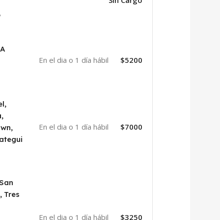
Sin Cargo
y
BA
En el dia o 1 día hábil
$5200
l,
,
En el dia o 1 día hábil
$7000
own,
ategui
 San
, Tres
En el dia o 1 día hábil
$3250