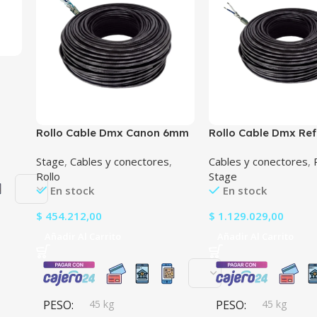
Rollo Cable Dmx Canon 6mm
Rollo Cable Dmx Re
120 Ohm Audio Stereo Xlr
6mm Stereo 120 oh
Stage
,
Cables y conectores
,
Cables y conectores
,
Belden Pro
Escenario Xlr Con C
Rollo
Stage
En stock
En stock
$
454.212,00
$
1.129.029,00
Añadir Al Carrito
Añadir Al Carrito
PESO
45 kg
PESO
45 kg