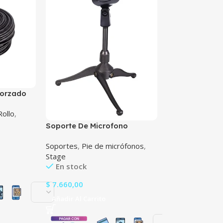
forzado
m
Rollo
,
aucho
Soporte De Microfono
Venetian Ms-28
Tripode Bafle 
Soportes
,
Pie de micrófonos
,
815
Stage
Stage
,
Soportes
En stock
audio
Agotado
$
7.660,00
$
50.215,00
Añadir Al Carrito
Leer Más