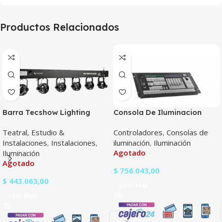
Productos Relacionados
Barra Tecshow Lighting
Consola De Iluminacion
Dmx Pinspot Led Bar
Tecshow Navigator 2000
Teatral, Estudio &
Controladores
,
Consolas de
Instalaciones
,
Instalaciones
,
iluminación
,
Iluminación
Agotado
Iluminación
Agotado
$
756.043,00
$
443.063,00
Leer Más
Leer Más