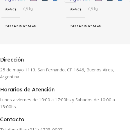
0,5 kg
0,5 kg
PESO
PESO
DIMENSIONES
DIMENSIONES
15 × 15 × 15 cm
15 × 15 × 15 cm
Artekit
Artekit
BRANDS
BRANDS
Dirección
25 de mayo 1113, San Fernando, CP 1646, Buenos Aires,
Argentina
Horarios de Atención
Lunes a viernes de 10:00 a 17:00hs y Sabados de 10:00 a
13:00hs
Contacto
Telefono Fijo: (011) 4725-0007