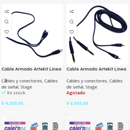
Cable Armado Artekit Linea
Cable Armado Artekit Linea
Blue De 3.5St X 2Rca 0.9Mts
Blue Doble 6.5M X 2Rca 2Mts
Cables y conectores
,
Cables
Cables y conectores
,
Cables
de señal
,
Stage
de señal
,
Stage
En stock
Agotado
$
4.200,00
$
6.085,00
Añadir Al Carrito
Leer Más