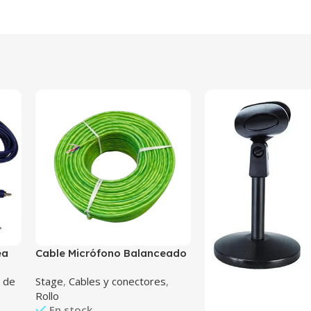
ea
Cable Micrófono Balanceado
Mts
6mm Dmx Xlr
 de
Stage
,
Cables y conectores
,
Rollo
En stock