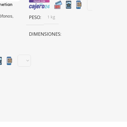
netian
$
1.129.029,00
rófonos
,
PESO
1 kg
Añadir Al Carri
DIMENSIONES
PESO
45 kg
20 × 20 × 20 cm
DIMENSIONE
BRANDS
Venetian
100 × 100 × 10
n