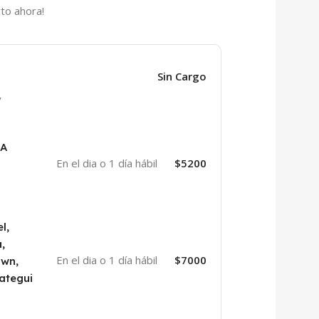
to ahora!
Sin Cargo
y
BA
En el dia o 1 día hábil
$5200
l,
,
En el dia o 1 día hábil
$7000
own,
ategui