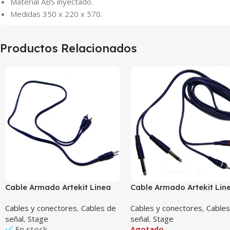
Material ABS inyectado.
Medidas 350 x 220 x 570.
Productos Relacionados
Cable Armado Artekit Linea
Cable Armado Artekit Lin
Blue De 3.5St X 2Rca 0.9Mts
Blue Doble 6.5M X 2Rca 2
Cables y conectores
,
Cables de
Cables y conectores
,
Cables
señal
,
Stage
señal
,
Stage
En stock
Agotado