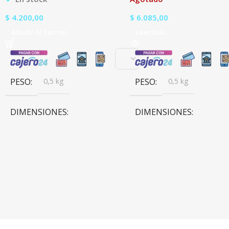
$
4.200,00
$
6.085,00
Añadir Al Carrito
Leer Más
PESO
0,5 kg
PESO
0,5 kg
DIMENSIONES
DIMENSIONES
15 × 15 × 15 cm
15 × 15 × 15 cm
BRANDS
Artekit
BRANDS
Artekit