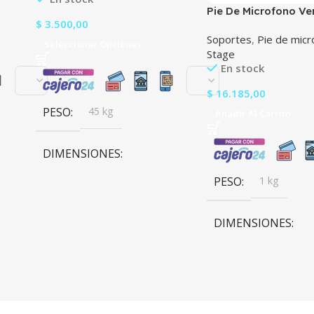
Pie De Microfono Ve
$
3.500,00
Ms-26
Soportes
,
Pie de mic
Seleccionar Opciones
Stage
En stock
$
16.185,00
PESO
45 kg
Añadir Al Carrito
DIMENSIONES
PESO
1 kg
100 × 100 × 100 cm
DIMENSIONES
20 × 20 × 20 cm
BRANDS
Venetia