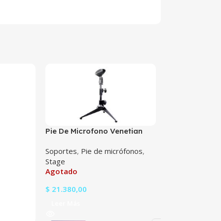
Pie De Microfono Venetian
Ms-27C
Soportes
,
Pie de micrófonos
,
Stage
Agotado
Rollo Cable M
$
21.380,00
Balanceado Ro
Stage
,
Cables y
Con Caucho
Leer Más
Rollo
En stock