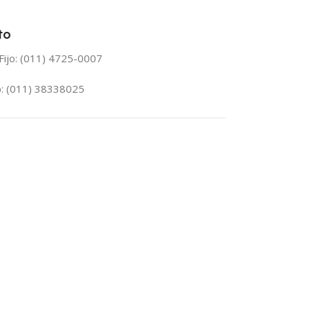
to
Fijo: (011) 4725-0007
: (011) 38338025