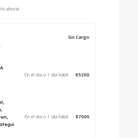
to ahora!
Sin Cargo
y
BA
En el dia o 1 día hábil
$5200
l,
,
En el dia o 1 día hábil
$7000
own,
ategui