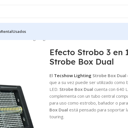
n
Rental
Usados
 en 1 Tecshow Lighting Strobe Box Dual
Efecto Strobo 3 en 
Strobe Box Dual
El
Tecshow Lighting
Strobe Box Dual
que a su vez puede ser utilizado como b
LED.
Strobe Box Dual
cuenta con 640 L
complementa con un tubo central comp
para uso como estrobo, bañador o para 
Box Dual
está pensado para soportar 
touring.