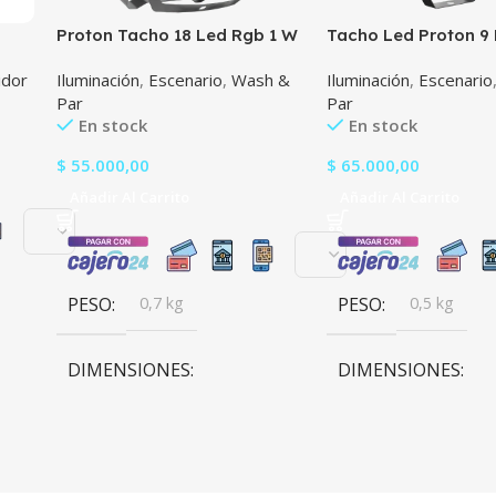
Proton Tacho 18 Led Rgb 1 W
Tacho Led Proton 9
Tecshow Lighting Cosmo 18
Tecshow Lighting 
idor
Iluminación
,
Escenario
,
Wash &
Iluminación
,
Escenario
Rgba
Par
Par
En stock
En stock
$
55.000,00
$
65.000,00
Añadir Al Carrito
Añadir Al Carrito
PESO
0,7 kg
PESO
0,5 kg
DIMENSIONES
DIMENSIONES
19 × 18 × 12 cm
13 × 13 × 13,5 cm