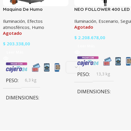
Maquina De Humo
NEO FOLLOWER 400 LED
Profesional Tecshow Stratus
Iluminación
,
Efectos
Iluminación
,
Escenario
,
Segu
Fazer
Agotado
atmosféricos
,
Humo
Agotado
$
2.208.678,00
$
203.338,00
Leer Más
Leer Más
PESO
13,3 kg
PESO
6,3 kg
DIMENSIONES
DIMENSIONES
30,1 × 24,3 × 88,2 cm
22,3 × 20,6 × 55,5 cm