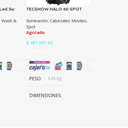
 Led 3w
TECSHOW HALO 60 SPOT
Tecshow Navig
Cosmo
Rdm
,
Wash &
Iluminación
,
Cabezales Moviles
,
Controladores
,
Spot
iluminación
,
Ilum
Agotado
Agotado
$
487.597,00
$
459.311,00
Leer Más
Leer Más
PESO
4,35 kg
PESO
3,9 k
DIMENSIONES
DIMENSIONE
34,5 × 24,5 × 14,5 cm
9 × 48,3 × 17,1