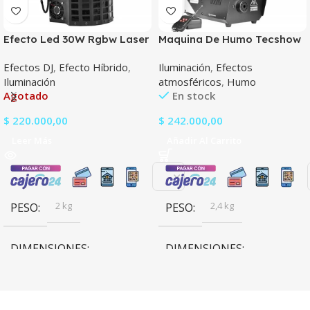
Efecto Led 30W Rgbw Laser
Maquina De Humo Tecshow
Tecshow Power Derby
Stratus 1000
Efectos DJ
,
Efecto Híbrido
,
Iluminación
,
Efectos
Iluminación
atmosféricos
,
Humo
Agotado
En stock
$
220.000,00
$
242.000,00
Leer Más
Añadir Al Carrito
2 kg
2,4 kg
PESO
PESO
DIMENSIONES
DIMENSIONES
21,8 × 20 × 20 cm
21,5 × 22,5 × 29,7 cm