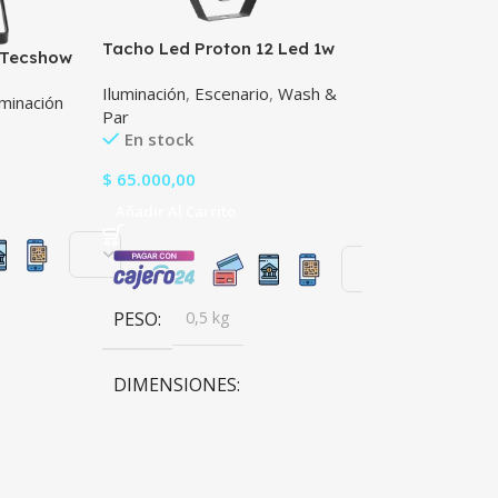
Tacho Led Proton 12 Led 1w
Tecshow Navig
l Tecshow
Tecshow Lighting Cosmo
Rdm
Iluminación
,
Escenario
,
Wash &
Controladores
,
Rgbuv
uminación
Par
iluminación
,
Ilum
En stock
Agotado
$
65.000,00
$
459.311,00
Añadir Al Carrito
Leer Más
PESO
0,5 kg
PESO
3,9 k
DIMENSIONES
DIMENSIONE
13 × 1,3 × 13,5 cm
9 × 48,3 × 17,1