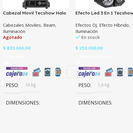
Cabezal Movil Tecshow Halo
Efecto Led 3 En 1 Tecsho
7R
Madbox
Cabezales Moviles
,
Beam
,
Efectos DJ
,
Efecto Híbrido
,
Iluminación
Iluminación
Agotado
En stock
$
833.660,00
$
250.000,00
Leer Más
Añadir Al Carrito
PESO
16 kg
PESO
1,6 kg
DIMENSIONES
DIMENSIONES
49 × 41 × 32 cm
15,9 × 24,8 × 21 cm