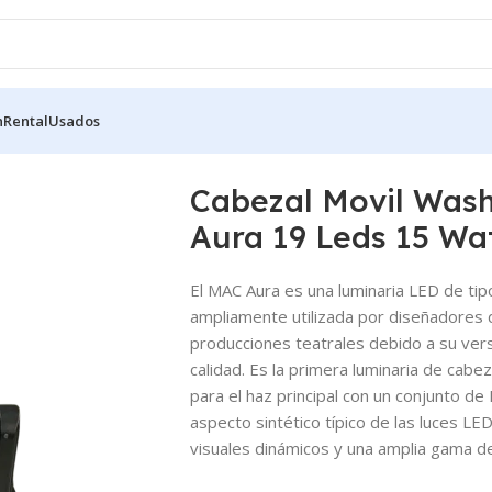
n
Rental
Usados
h Con Aro Led Mac Aura 19 Leds 15 Watts Kit 4U
Cabezal Movil Was
Aura 19 Leds 15 Wat
El
MAC Aura
es una luminaria LED de tip
ampliamente utilizada por diseñadores d
producciones teatrales debido a su vers
calidad. Es la primera luminaria de cab
para el haz principal con un conjunto de
aspecto sintético típico de las luces L
visuales dinámicos y una amplia gama de