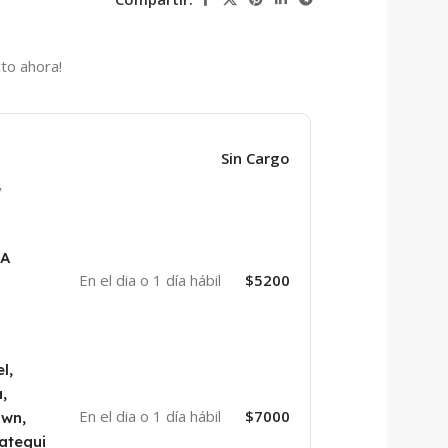
to ahora!
Sin Cargo
y
BA
En el dia o 1 día hábil
$5200
l,
,
En el dia o 1 día hábil
$7000
own,
ategui