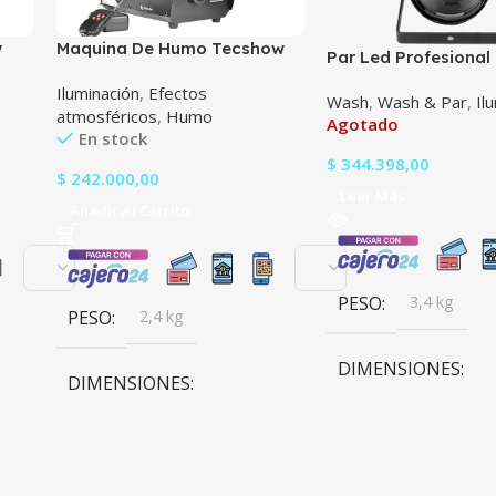
w
Maquina De Humo Tecshow
Par Led Profesiona
Stratus 1000
Lighting Par 1000Z
Iluminación
,
Efectos
Wash
,
Wash & Par
,
Il
atmosféricos
,
Humo
Agotado
En stock
$
344.398,00
$
242.000,00
Leer Más
Añadir Al Carrito
PESO
3,4 kg
PESO
2,4 kg
DIMENSIONES
DIMENSIONES
27,5 × 22,4 × 49,1 cm
21,5 × 22,5 × 29,7 cm