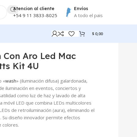
Atencion al cliente
Envíos
+54 9 11 3833-8025
A todo el pais
$
0,00
h Con Aro Led Mac
ts Kit 4U
o «
wash
» (iluminación difusa) galardonada,
e iluminación en eventos, conciertos y
atilidad como luz de haz y lavado de alta
eza móvil LED que combina LEDs multicolores
 LEDs de retroiluminación (aura), eliminando el
ED. Su diseño innovador permite efectos
 colores.