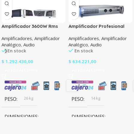
Amplificador 3600W Rms
Amplificador Profesional
Tecshow Concert 3600
Tecshow Apx 1200
Amplificadores
,
Amplificador
Amplificadores
,
Amplificador
Analógico
,
Audio
Analógico
,
Audio
En stock
En stock
$
1.292.430,00
$
634.221,00
Añadir Al Carrito
Añadir Al Carrito
26 kg
14 kg
PESO
PESO
DIMENSIONES
DIMENSIONES
88,8 × 48,2 × 45,3 cm
88,8 × 48,2 × 36,9 cm