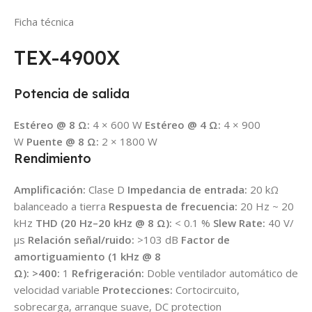
Ficha técnica
TEX-4900X
Potencia de salida
Estéreo @ 8 Ω:
4 × 600 W
Estéreo @ 4 Ω:
4 × 900
W
Puente @ 8 Ω:
2 × 1800 W
Rendimiento
Amplificación:
Clase D
Impedancia de entrada:
20 kΩ
balanceado a tierra
Respuesta de frecuencia:
20 Hz ~ 20
kHz
THD (20 Hz–20 kHz @ 8 Ω):
< 0.1 %
Slew Rate:
40 V/
μs
Relación señal/ruido:
>103 dB
Factor de
amortiguamiento (1 kHz @ 8
Ω):
>400:
1
Refrigeración:
Doble ventilador automático de
velocidad variable
Protecciones:
Cortocircuito,
sobrecarga, arranque suave, DC protection