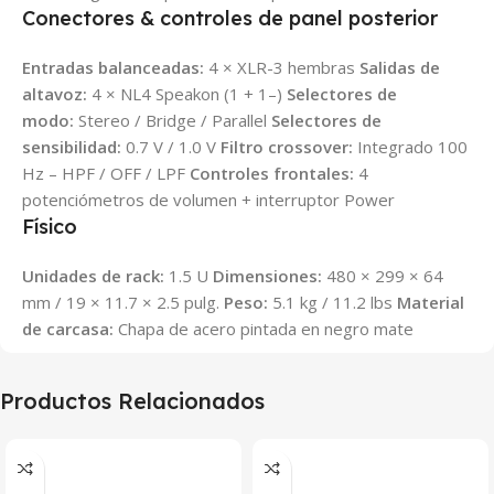
Conectores & controles de panel posterior
Entradas balanceadas:
4 × XLR-3 hembras
Salidas de
altavoz:
4 × NL4 Speakon (1 + 1–)
Selectores de
modo:
Stereo / Bridge / Parallel
Selectores de
sensibilidad:
0.7 V / 1.0 V
Filtro crossover:
Integrado 100
Hz – HPF / OFF / LPF
Controles frontales:
4
potenciómetros de volumen + interruptor Power
Físico
Unidades de rack:
1.5 U
Dimensiones:
480 × 299 × 64
mm / 19 × 11.7 × 2.5 pulg.
Peso:
5.1 kg / 11.2 lbs
Material
de carcasa:
Chapa de acero pintada en negro mate
Productos Relacionados