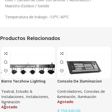
Maestro-Esclavo / Sonido
Temperatura de trabajo: -10°C-40°C
Productos Relacionados
Barra Tecshow Lighting
Consola De Iluminacion
Pinspot Led Bar
Tecshow Navigator 2000
Teatral, Estudio &
Controladores
,
Consolas de
Instalaciones
,
Instalaciones
,
iluminación
,
Iluminación
Agotado
Iluminación
Agotado
$
756.043,00