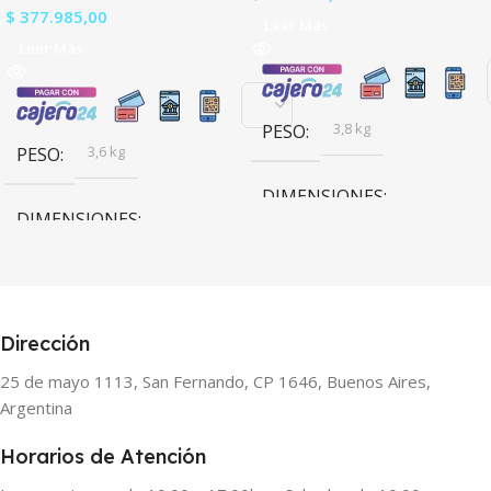
$
377.985,00
Leer Más
Leer Más
3,8 kg
PESO
3,6 kg
PESO
DIMENSIONES
DIMENSIONES
7 × 48 × 25,5 cm
23,5 × 108,7 × 5,2 cm
Dirección
25 de mayo 1113, San Fernando, CP 1646, Buenos Aires,
Argentina
Horarios de Atención