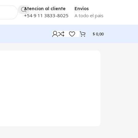
Atencion al cliente
Envíos
+54 9 11 3833-8025
A todo el pais
$
0,00
Mostrando 37–39 de 39 resultados