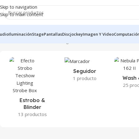
Skip to navigation
Skip to main content
udio
Iluminación
Stage
Pantallas
Discjockey
Imagen Y Video
Computació
Inicio
Iluminación
Escenario
Página 4
Seguidor
Wash 
1 producto
25 pro
Estrobo &
Blinder
13 productos