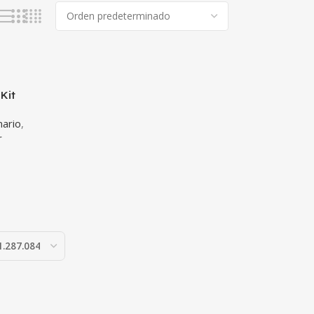
Kit
nario
,
r
o