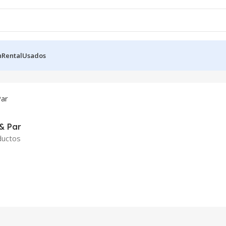
n
Rental
Usados
& Par
ductos