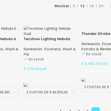
Mostrar
9
12
18
24
Thunder Strobe 
Nebula 6
Tecshow Lighting Nebula
Iluminación
,
Esce
Dual
io
,
Wash &
Iluminación
,
Escenario
,
Wash &
Estrobo & Blinde
En stock
Par
En stock
$
3.453.716,00
$
179.653,00
Añadir Al Carrit
Añadir Al Carrito